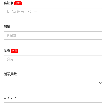
会社名
部署
役職
従業員数
コメント